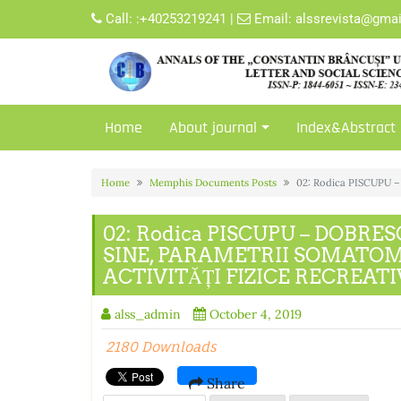
Skip
Call:
:+40253219241
|
Email:
alssrevista@gma
to
content
Home
About journal
Index&Abstract
Home
Memphis Documents Posts
02: Rodica PISCUPU
02: Rodica PISCUPU – DOBRE
SINE, PARAMETRII SOMATOM
ACTIVITĂȚI FIZICE RECREATI
alss_admin
October 4, 2019
2180 Downloads
Share