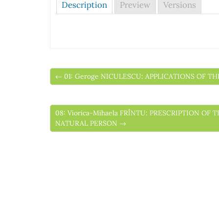
Description
Preview
Versions
← 01: Geroge NICULESCU: APPLICATIONS OF 
08: Viorica-Mihaela FRÎNTU: PRESCRIPTION O
NATURAL PERSON →