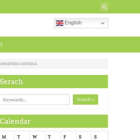
English
ct
ȘI CREȘTEREA EXTERNĂ
Serach
Search »
Calendar
M
T
W
T
F
S
S