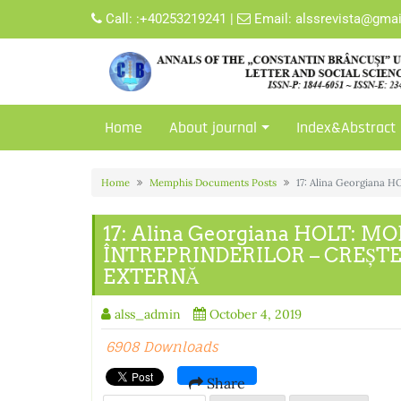
Skip
Call:
:+40253219241
|
Email:
alssrevista@gma
to
content
Home
About journal
Index&Abstract
Home
Memphis Documents Posts
17: Alina Georgian
17: Alina Georgiana HOLT: 
ÎNTREPRINDERILOR – CREȘT
EXTERNĂ
alss_admin
October 4, 2019
6908 Downloads
Share