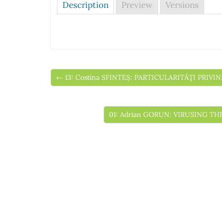
Description
Preview
Versions
← 13: Costina SFINTEȘ: PARTICULARITÁŢI PRIV
01: Adrian GORUN: VIRUSING T